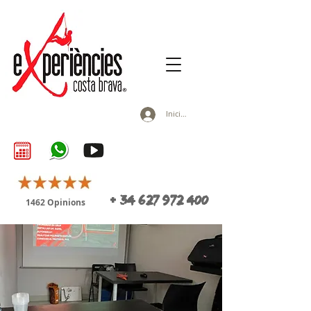
Inicia la sessió
+
34 627 972 400
1462 Opinions