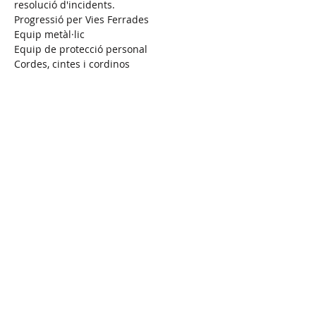
resolució d'incidents.
Progressió per Vies Ferrades
Equip metàl·lic
Equip de protecció personal
Cordes, cintes i cordinos
Mostra'n més
Confirma l'assistència
Comparteix l'esdeveniment