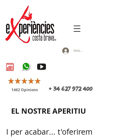
Inicia la sessió
+
34 627 972 400
1462 Opinions
EL NOSTRE APERITIU
I per acabar... t'oferirem